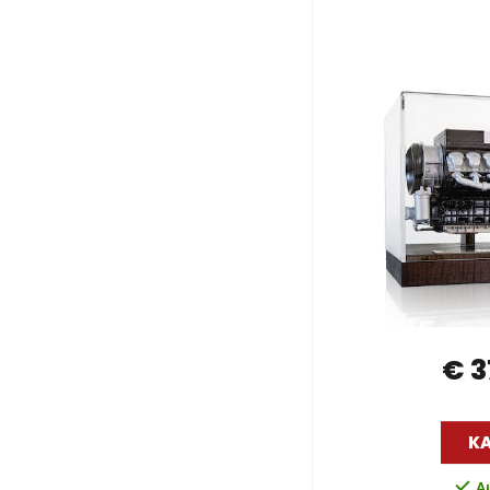
€ 3
K
A