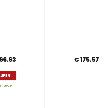
66.63
€ 175.57
AUFEN
uf Lager