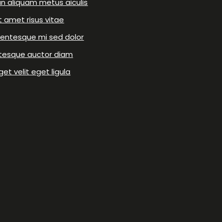
n aliquam metus aiculis
t amet risus vitae
lentesque mi sed dolor
ntesque auctor diam
get velit eget ligula