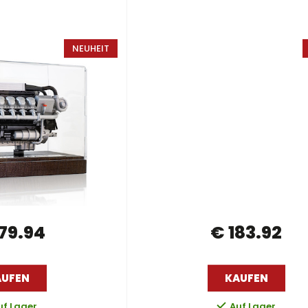
NEUHEIT
79.94
€ 183.92
AUFEN
KAUFEN
uf Lager
Auf Lager