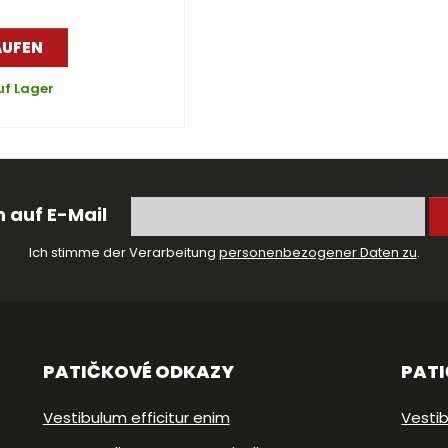
AUFEN
uf Lager
 auf E-Mail
Ich stimme der Verarbeitung
personenbezogener Daten zu
.
PATIČKOVÉ ODKAZY
PAT
Vestibulum efficitur enim
Vestib