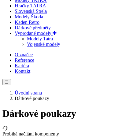
Modely TATRA
Hračky TATRA
Slovenská Strela
Modely Škoda
Kaden Retro
Dárkové předměty
Vyprodané modely
Modely Tatra
Vojenské modely
O značce
Reference
Kariéra
Kontakt
☰
Úvodní strana
Dárkové poukazy
Dárkové poukazy
Probíhá načítání komponenty