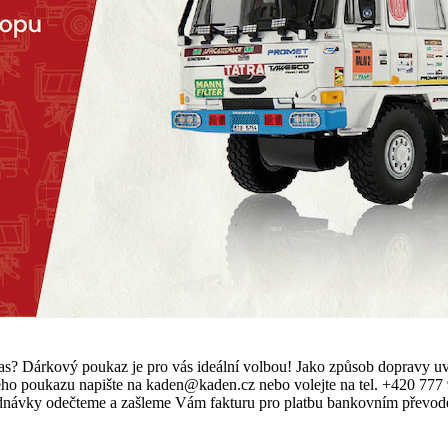
at včas? Dárkový poukaz je pro vás ideální volbou! Jako způsob dopr
ho poukazu napište na kaden@kaden.cz nebo volejte na tel. +420 777 9
vky odečteme a zašleme Vám fakturu pro platbu bankovním převodem.