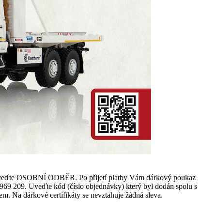
avy uveďte OSOBNÍ ODBĚR. Po přijetí platby Vám dárkový poukaz
69 209. Uveďte kód (číslo objednávky) který byl dodán spolu s
 Na dárkové certifikáty se nevztahuje žádná sleva.