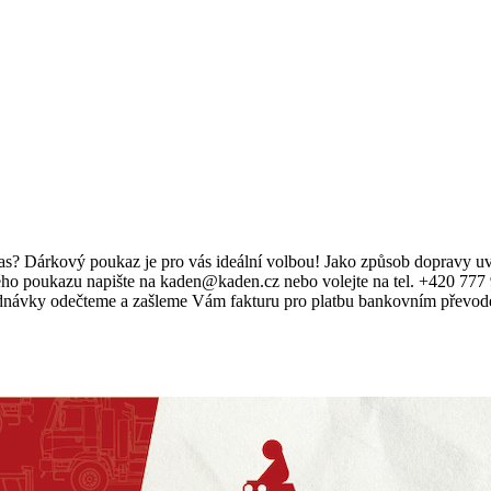
at včas? Dárkový poukaz je pro vás ideální volbou! Jako způsob dopr
ho poukazu napište na kaden@kaden.cz nebo volejte na tel. +420 777 9
vky odečteme a zašleme Vám fakturu pro platbu bankovním převodem.