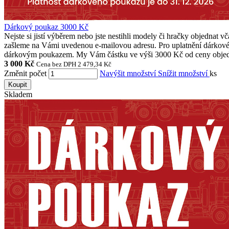
Dárkový poukaz 3000 Kč
Nejste si jistí výběrem nebo jste nestihli modely či hračky objedn
zašleme na Vámi uvedenou e-mailovou adresu. Pro uplatnění dárkové
dárkovým poukazem. My Vám částku ve výši 3000 Kč od ceny objedná
3 000 Kč
Cena bez DPH 2 479,34 Kč
Změnit počet
Navýšit množství
Snížit množství
ks
Koupit
Skladem