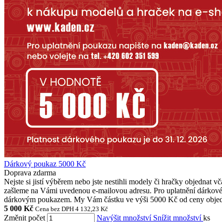
Dárkový poukaz 5000 Kč
Doprava zdarma
Nejste si jistí výběrem nebo jste nestihli modely či hračky objedn
zašleme na Vámi uvedenou e-mailovou adresu. Pro uplatnění dárkové
dárkovým poukazem. My Vám částku ve výši 5000 Kč od ceny objedná
5 000 Kč
Cena bez DPH 4 132,23 Kč
Změnit počet
Navýšit množství
Snížit množství
ks