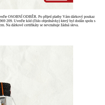
avy uveďte OSOBNÍ ODBĚR. Po přijetí platby Vám dárkový poukaz
69 209. Uveďte kód (číslo objednávky) který byl dodán spolu s
 Na dárkové certifikáty se nevztahuje žádná sleva.