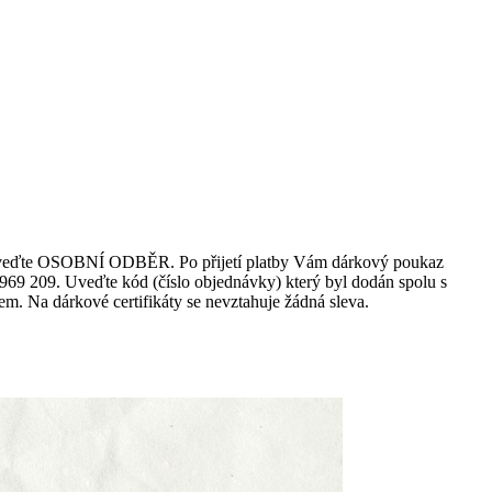
avy uveďte OSOBNÍ ODBĚR. Po přijetí platby Vám dárkový poukaz
69 209. Uveďte kód (číslo objednávky) který byl dodán spolu s
 Na dárkové certifikáty se nevztahuje žádná sleva.