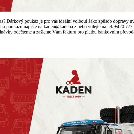
at včas? Dárkový poukaz je pro vás ideální volbou! Jako způsob dopr
ho poukazu napište na kaden@kaden.cz nebo volejte na tel. +420 777 9
vky odečteme a zašleme Vám fakturu pro platbu bankovním převodem.