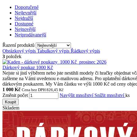
Doporučené
Nejlevnější
Nejdražší
Dostupné
Nejnovější
Nejprodávanejší
Řazení produktů
Obrázkový výpis
Tabulkový výpis
Řádkový výpis
3
položek
Dárkový poukaz 1000 Kč
Nejste si jistí výběrem nebo jste nestihli modely či hračky objedn
zašleme na Vámi uvedenou e-mailovou adresu. Pro uplatnění dárkové
dárkovým poukazem. My Vám částku ve výši 1000 Kč od ceny objedná
1 000 Kč
Cena bez DPH 826,45 Kč
Změnit počet
Navýšit množství
Snížit množství
ks
Koupit
Skladem