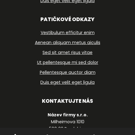
Duis eget velit eget ligula
PATIČKOVÉ ODKAZY
Vestibulum efficitur enim
Aenean aliquam metus aiculis
Sed sit amet risus vitae
Ut pellentesque mi sed dolor
Pellentesque auctor diam
Duis eget velit eget ligula
KONTAKTUJTE NÁS
Název firmy s.r.o.
Milheimova 1010
500 02 Pardubice