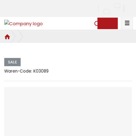
☰
S
u
H
c
o
h
m
e
e
SALE
Waren-Code:
K03089