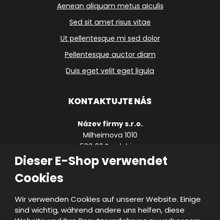
Aenean aliquam metus aiculis
Sed sit amet risus vitae
Ut pellentesque mi sed dolor
Pellentesque auctor diam
Duis eget velit eget ligula
KONTAKTUJTE NÁS
Název firmy s.r.o.
Milheimova 1010
500 02 Pardubice
Dieser E-Shop verwendet
Česká republika
Cookies
+420 490 123 459
firma@firma.cz
Wir verwenden Cookies auf unserer Website. Einige
sind wichtig, während andere uns helfen, diese