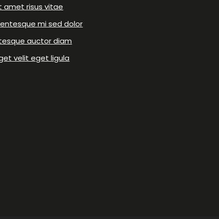
t amet risus vitae
lentesque mi sed dolor
ntesque auctor diam
get velit eget ligula