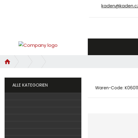
kaden@kaden.c
H
o
m
e
ALLE KATEGORIEN
Waren-Code:
K06011