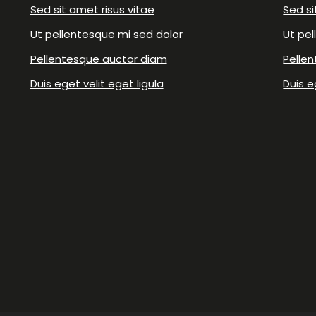
Sed sit amet risus vitae
Sed si
Ut pellentesque mi sed dolor
Ut pel
Pellentesque auctor diam
Pelle
Duis eget velit eget ligula
Duis e