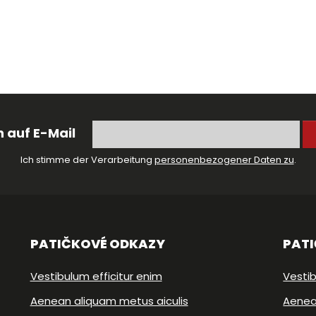
 auf E-Mail
Ich stimme der Verarbeitung
personenbezogener Daten zu
.
PATIČKOVÉ ODKAZY
PAT
Vestibulum efficitur enim
Vestib
Aenean aliquam metus aiculis
Aenea