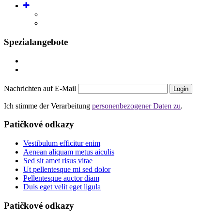
Spezialangebote
Nachrichten auf E-Mail
Login
Ich stimme der Verarbeitung
personenbezogener Daten zu
.
Patičkové odkazy
Vestibulum efficitur enim
Aenean aliquam metus aiculis
Sed sit amet risus vitae
Ut pellentesque mi sed dolor
Pellentesque auctor diam
Duis eget velit eget ligula
Patičkové odkazy