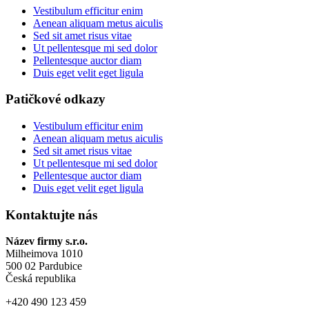
Vestibulum efficitur enim
Aenean aliquam metus aiculis
Sed sit amet risus vitae
Ut pellentesque mi sed dolor
Pellentesque auctor diam
Duis eget velit eget ligula
Patičkové odkazy
Vestibulum efficitur enim
Aenean aliquam metus aiculis
Sed sit amet risus vitae
Ut pellentesque mi sed dolor
Pellentesque auctor diam
Duis eget velit eget ligula
Kontaktujte nás
Název firmy s.r.o.
Milheimova 1010
500 02 Pardubice
Česká republika
+420 490 123 459