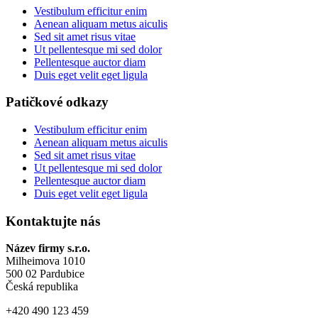
Vestibulum efficitur enim
Aenean aliquam metus aiculis
Sed sit amet risus vitae
Ut pellentesque mi sed dolor
Pellentesque auctor diam
Duis eget velit eget ligula
Patičkové odkazy
Vestibulum efficitur enim
Aenean aliquam metus aiculis
Sed sit amet risus vitae
Ut pellentesque mi sed dolor
Pellentesque auctor diam
Duis eget velit eget ligula
Kontaktujte nás
Název firmy s.r.o.
Milheimova 1010
500 02 Pardubice
Česká republika
+420 490 123 459