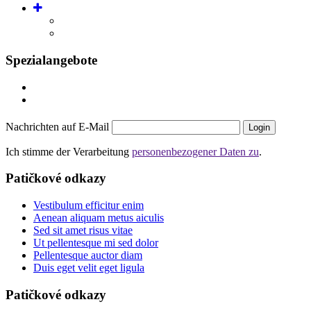
Spezialangebote
Nachrichten auf E-Mail
Login
Ich stimme der Verarbeitung
personenbezogener Daten zu
.
Patičkové odkazy
Vestibulum efficitur enim
Aenean aliquam metus aiculis
Sed sit amet risus vitae
Ut pellentesque mi sed dolor
Pellentesque auctor diam
Duis eget velit eget ligula
Patičkové odkazy