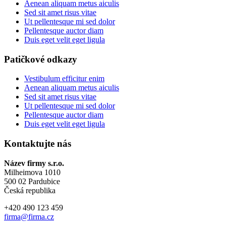
Aenean aliquam metus aiculis
Sed sit amet risus vitae
Ut pellentesque mi sed dolor
Pellentesque auctor diam
Duis eget velit eget ligula
Patičkové odkazy
Vestibulum efficitur enim
Aenean aliquam metus aiculis
Sed sit amet risus vitae
Ut pellentesque mi sed dolor
Pellentesque auctor diam
Duis eget velit eget ligula
Kontaktujte nás
Název firmy s.r.o.
Milheimova 1010
500 02 Pardubice
Česká republika
+420 490 123 459
firma@firma.cz