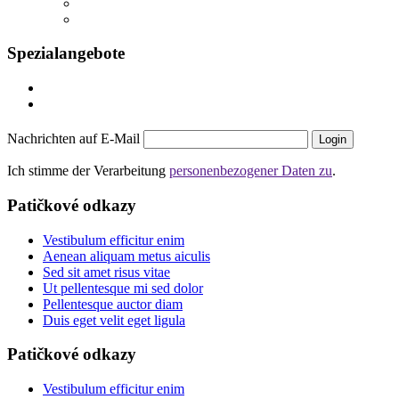
Spezialangebote
Nachrichten auf E-Mail
Login
Ich stimme der Verarbeitung
personenbezogener Daten zu
.
Patičkové odkazy
Vestibulum efficitur enim
Aenean aliquam metus aiculis
Sed sit amet risus vitae
Ut pellentesque mi sed dolor
Pellentesque auctor diam
Duis eget velit eget ligula
Patičkové odkazy
Vestibulum efficitur enim