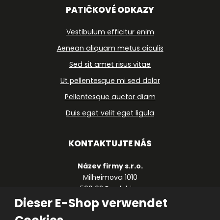
PATIČKOVÉ ODKAZY
Vestibulum efficitur enim
Aenean aliquam metus aiculis
Sed sit amet risus vitae
Ut pellentesque mi sed dolor
Pellentesque auctor diam
Duis eget velit eget ligula
KONTAKTUJTE NÁS
Název firmy s.r.o.
Milheimova 1010
500 02 Pardubice
Česká republika
Dieser E-Shop verwendet
+420 490 123 459