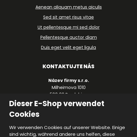
Aenean aliquam metus aiculis
Sed sit amet risus vitae
Ut pellentesque mi sed dolor
Pellentesque auctor diam
Duis eget velit eget ligula
KONTAKTUJTE NÁS
Název firmy s.r.o.
Milheimova 1010
500 02 Pardubice
Česká republika
Dieser E-Shop verwendet
Cookies
+420 490 123 459
firma@firma.cz
Wir verwenden Cookies auf unserer Website. Einige
sind wichtig, während andere uns helfen, diese