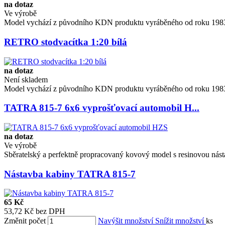
na dotaz
Ve výrobě
Model vychází z původního KDN produktu vyráběného od roku 1983. 
RETRO stodvacítka 1:20 bílá
na dotaz
Není skladem
Model vychází z původního KDN produktu vyráběného od roku 1983. 
TATRA 815-7 6x6 vyprošťovací automobil H...
na dotaz
Ve výrobě
Sběratelský a perfektně propracovaný kovový model s resinovou násta
Nástavba kabiny TATRA 815-7
65 Kč
53,72 Kč bez DPH
Změnit počet
Navýšit množství
Snížit množství
ks