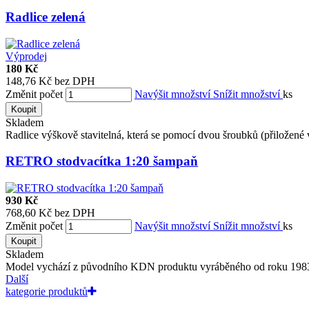
Radlice zelená
Výprodej
180 Kč
148,76 Kč bez DPH
Změnit počet
Navýšit množství
Snížit množství
ks
Koupit
Skladem
Radlice výškově stavitelná, která se pomocí dvou šroubků (přiložené v 
RETRO stodvacítka 1:20 šampaň
930 Kč
768,60 Kč bez DPH
Změnit počet
Navýšit množství
Snížit množství
ks
Koupit
Skladem
Model vychází z původního KDN produktu vyráběného od roku 1983. 
Další
kategorie produktů