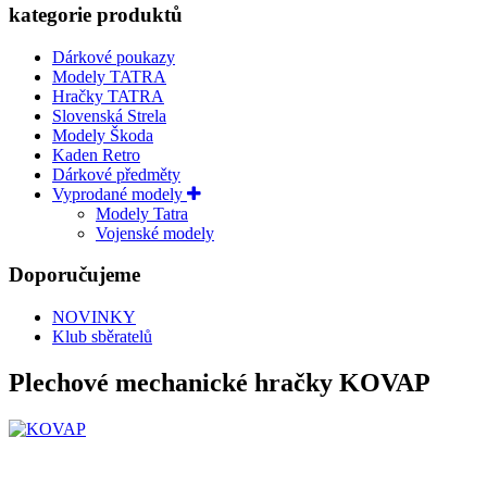
kategorie produktů
Dárkové poukazy
Modely TATRA
Hračky TATRA
Slovenská Strela
Modely Škoda
Kaden Retro
Dárkové předměty
Vyprodané modely
Modely Tatra
Vojenské modely
Doporučujeme
NOVINKY
Klub sběratelů
Plechové mechanické hračky KOVAP