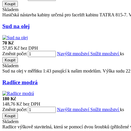
Koupit
Skladem
Hasičská nástavba kabiny určená pro facelift kabinu TATRA 815-7. V
Sud na olej
70 Kč
57,85 Kč bez DPH
Změnit počet
Navýšit množství
Snížit množství
ks
Koupit
Skladem
Sud na olej v měřítku 1:43 pasující k našim modelům. Výška sudu 2
Radlice modrá
180 Kč
148,76 Kč bez DPH
Změnit počet
Navýšit množství
Snížit množství
ks
Koupit
Skladem
Radlice výškově stavitelná, která se pomocí dvou šroubků (přiložené v 