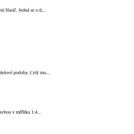
 Hasič. Jedná se o d...
delové podoby. Celý mo...
vbou v měřítku 1:4...