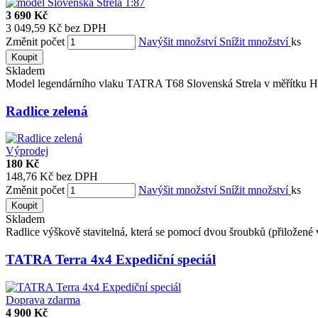
3 690 Kč
3 049,59 Kč bez DPH
Změnit počet
Navýšit množství
Snížit množství
ks
Koupit
Skladem
Model legendárního vlaku TATRA T68 Slovenská Strela v měřítku H0
Radlice zelená
Výprodej
180 Kč
148,76 Kč bez DPH
Změnit počet
Navýšit množství
Snížit množství
ks
Koupit
Skladem
Radlice výškově stavitelná, která se pomocí dvou šroubků (přiložené v 
TATRA Terra 4x4 Expediční speciál
Doprava zdarma
4 900 Kč