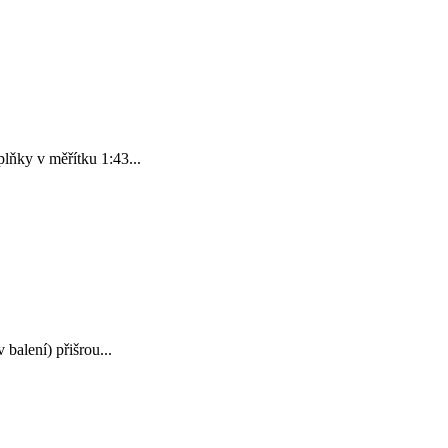
lňky v měřítku 1:43...
balení) přišrou...