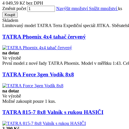
4 049,59 Kč bez DPH
Změnit počet
Navýšit množství
Snížit množství
ks
Koupit
Skladem
Limitovaný model TATRA Terra Expediční speciál JITKA. Sběratelsk
TATRA Phoenix 4x4 tahač červený
na dotaz
Ve výrobě
První model z nové řady TATRA Phoenix. Model v měřítku 1:43. Celo
TATRA Force 3gen Vodík 8x8
na dotaz
Ve výrobě
​Možné zakoupit pouze 1 kus.
TATRA 815-7 8x8 Valník s rukou HASIČI
3 290 Kč