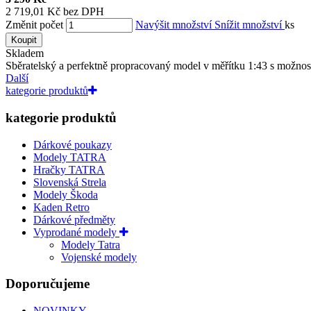
2 719,01 Kč bez DPH
Změnit počet
Navýšit množství
Snížit množství
ks
Koupit
Skladem
Sběratelský a perfektně propracovaný model v měřítku 1:43 s možnost
Další
kategorie produktů
kategorie produktů
Dárkové poukazy
Modely TATRA
Hračky TATRA
Slovenská Strela
Modely Škoda
Kaden Retro
Dárkové předměty
Vyprodané modely
Modely Tatra
Vojenské modely
Doporučujeme
NOVINKY