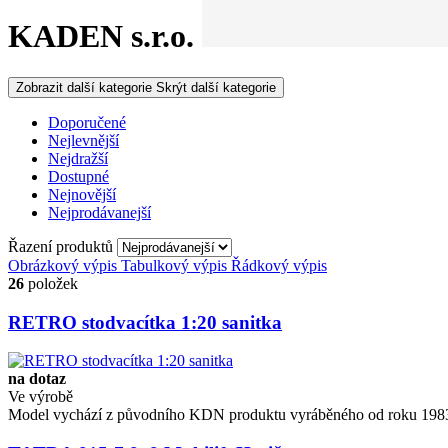
KADEN s.r.o.
Zobrazit další kategorie
Skrýt další kategorie
Doporučené
Nejlevnější
Nejdražší
Dostupné
Nejnovější
Nejprodávanejší
Řazení produktů
Obrázkový výpis
Tabulkový výpis
Řádkový výpis
26
položek
RETRO stodvacítka 1:20 sanitka
na dotaz
Ve výrobě
Model vychází z původního KDN produktu vyráběného od roku 1983. 