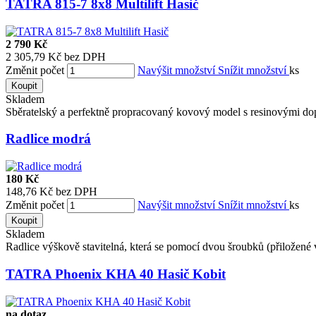
TATRA 815-7 8x8 Multilift Hasič
2 790 Kč
2 305,79 Kč bez DPH
Změnit počet
Navýšit množství
Snížit množství
ks
Koupit
Skladem
Sběratelský a perfektně propracovaný kovový model s resinovými dop
Radlice modrá
180 Kč
148,76 Kč bez DPH
Změnit počet
Navýšit množství
Snížit množství
ks
Koupit
Skladem
Radlice výškově stavitelná, která se pomocí dvou šroubků (přiložené v 
TATRA Phoenix KHA 40 Hasič Kobit
na dotaz