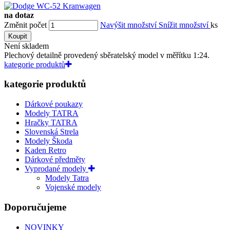
na dotaz
Změnit počet
Navýšit množství
Snížit množství
ks
Koupit
Není skladem
Plechový detailně provedený sběratelský model v měřítku 1:24.
kategorie produktů
kategorie produktů
Dárkové poukazy
Modely TATRA
Hračky TATRA
Slovenská Strela
Modely Škoda
Kaden Retro
Dárkové předměty
Vyprodané modely
Modely Tatra
Vojenské modely
Doporučujeme
NOVINKY