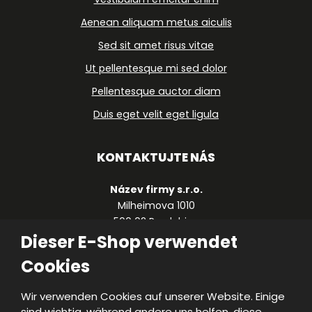
Aenean aliquam metus aiculis
Sed sit amet risus vitae
Ut pellentesque mi sed dolor
Pellentesque auctor diam
Duis eget velit eget ligula
KONTAKTUJTE NÁS
Název firmy s.r.o.
Milheimova 1010
500 02 Pardubice
Česká republika
Dieser E-Shop verwendet
Cookies
+420 490 123 459
firma@firma.cz
Wir verwenden Cookies auf unserer Website. Einige
sind wichtig, während andere uns helfen, diese