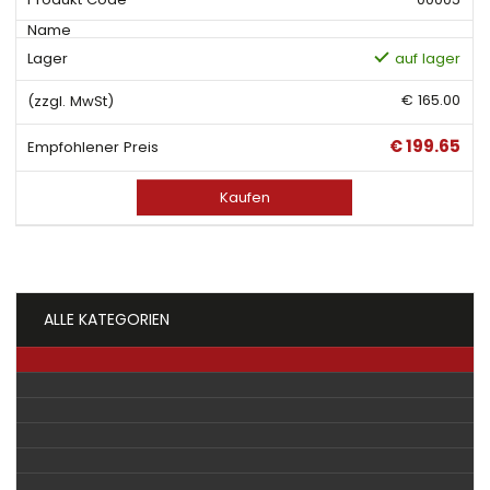
auf lager
€ 165.00
€ 199.65
Kaufen
ALLE KATEGORIEN