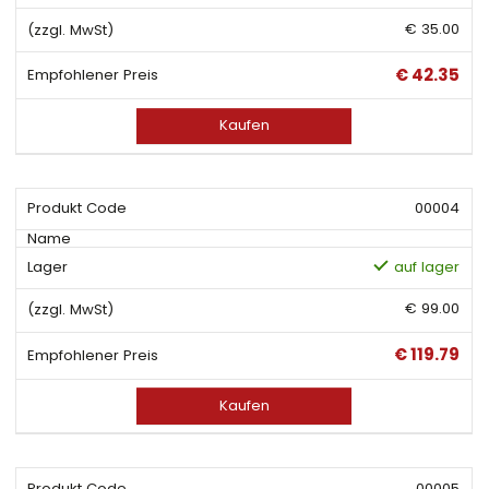
n
l
i
t
€ 35.00
s
g
e
n
o
e
n
t
€ 42.35
r
b
a
r
t
o
n
a
Kaufen
i
t
s
g
e
i
r
c
u
00004
h
n
g
t
auf lager
€ 99.00
€ 119.79
Kaufen
00005