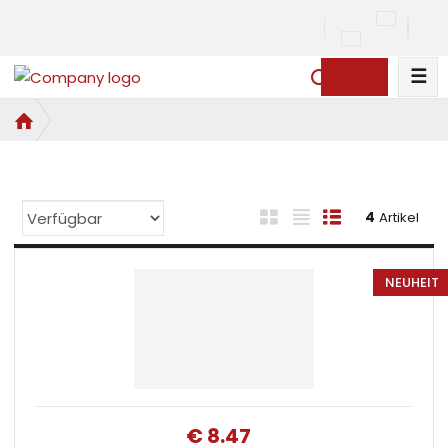
☰
S
u
H
c
o
h
m
e
e
P
B
T
R
4
Artikel
r
i
a
o
o
l
b
w
d
NEUHEIT
d
e
-
u
A
l
E
k
n
l
i
t
s
g
e
n
o
e
n
t
r
b
a
r
t
€ 8.47
o
n
a