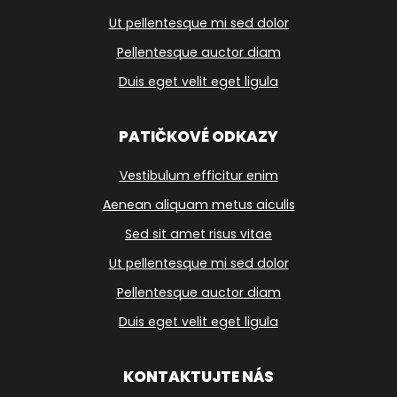
Ut pellentesque mi sed dolor
Pellentesque auctor diam
Duis eget velit eget ligula
PATIČKOVÉ ODKAZY
Vestibulum efficitur enim
Aenean aliquam metus aiculis
Sed sit amet risus vitae
Ut pellentesque mi sed dolor
Pellentesque auctor diam
Duis eget velit eget ligula
KONTAKTUJTE NÁS