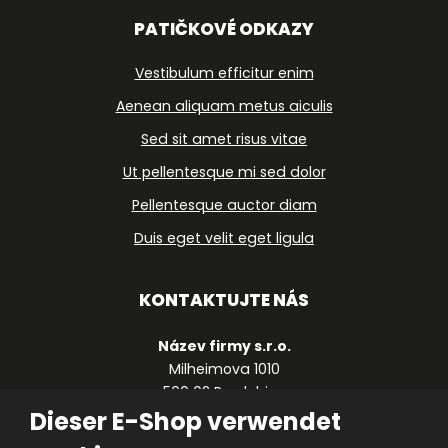
PATIČKOVÉ ODKAZY
Vestibulum efficitur enim
Aenean aliquam metus aiculis
Sed sit amet risus vitae
Ut pellentesque mi sed dolor
Pellentesque auctor diam
Duis eget velit eget ligula
KONTAKTUJTE NÁS
Název firmy s.r.o.
Milheimova 1010
500 02 Pardubice
Dieser E-Shop verwendet
Česká republika