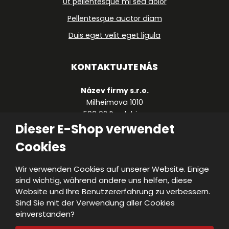
Ut pellentesque mi sed dolor
Pellentesque auctor diam
Duis eget velit eget ligula
KONTAKTUJTE NÁS
Název firmy s.r.o.
Milheimova 1010
500 02 Pardubice
Dieser E-Shop verwendet
Česká republika
Cookies
+420 490 123 459
firma@firma.cz
Wir verwenden Cookies auf unserer Website. Einige
sind wichtig, während andere uns helfen, diese
Website und Ihre Benutzererfahrung zu verbessern.
Sind Sie mit der Verwendung aller Cookies
© 2026, KADEN, s.r.o.
einverstanden?
|
|
Sitemap
|
VISA
MasterC
M