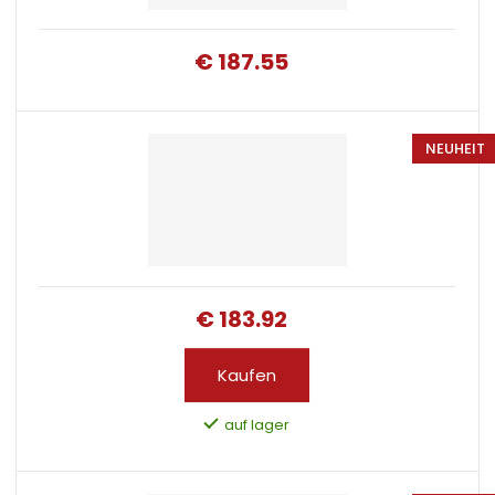
€ 187.55
NEUHEIT
€ 183.92
Kaufen
auf lager