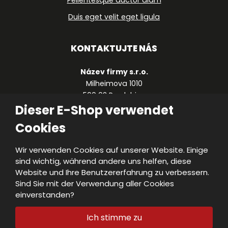
Pellentesque auctor diam
Duis eget velit eget ligula
KONTAKTUJTE NÁS
Název firmy s.r.o.
Milheimova 1010
500 02 Pardubice
Dieser E-Shop verwendet
Česká republika
Cookies
+420 490 123 459
firma@firma.cz
Wir verwenden Cookies auf unserer Website. Einige
sind wichtig, während andere uns helfen, diese
Website und Ihre Benutzererfahrung zu verbessern.
Sind Sie mit der Verwendung aller Cookies
© 2026, KADEN, s.r.o.
einverstanden?
|
|
Sitemap
|
VISA
MasterC
M
E
Ich stimme zu
HERGESTELLT VON
B
R