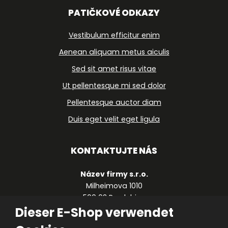
PATIČKOVÉ ODKAZY
Vestibulum efficitur enim
Aenean aliquam metus aiculis
Sed sit amet risus vitae
Ut pellentesque mi sed dolor
Pellentesque auctor diam
Duis eget velit eget ligula
KONTAKTUJTE NÁS
Název firmy s.r.o.
Milheimova 1010
500 02 Pardubice
Dieser E-Shop verwendet
Česká republika