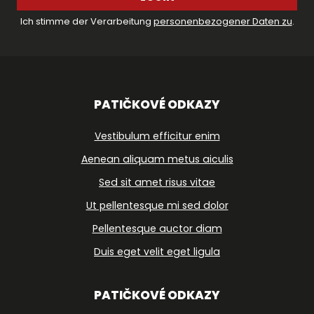
Ich stimme der Verarbeitung
personenbezogener Daten zu
.
PATIČKOVÉ ODKAZY
Vestibulum efficitur enim
Aenean aliquam metus aiculis
Sed sit amet risus vitae
Ut pellentesque mi sed dolor
Pellentesque auctor diam
Duis eget velit eget ligula
PATIČKOVÉ ODKAZY