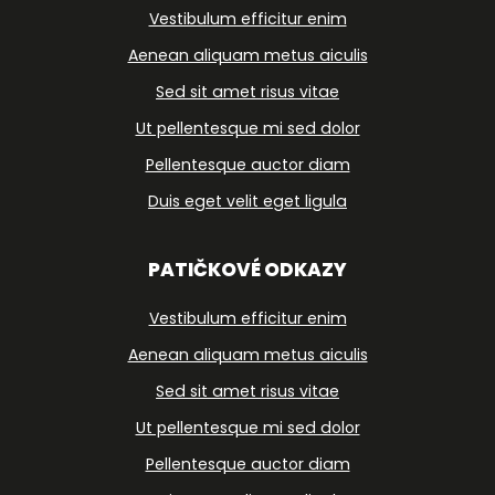
Vestibulum efficitur enim
Aenean aliquam metus aiculis
Sed sit amet risus vitae
Ut pellentesque mi sed dolor
Pellentesque auctor diam
Duis eget velit eget ligula
PATIČKOVÉ ODKAZY
Vestibulum efficitur enim
Aenean aliquam metus aiculis
Sed sit amet risus vitae
Ut pellentesque mi sed dolor
Pellentesque auctor diam