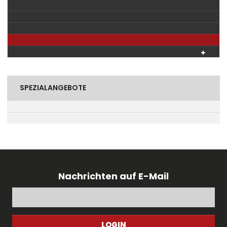
SPEZIALANGEBOTE
Nachrichten auf E-Mail
LOGIN