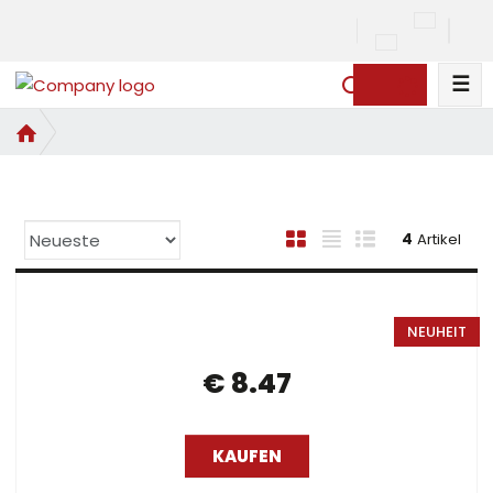
☰
S
u
H
c
o
h
m
e
e
P
B
T
R
4
Artikel
r
i
a
o
o
l
b
w
d
d
e
-
u
NEUHEIT
A
l
E
k
n
l
i
€ 8.47
t
s
g
e
n
o
e
n
t
r
b
a
r
KAUFEN
t
o
n
a