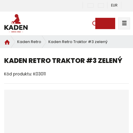
EUR
☰
V
y
h
Ú
Kaden Retro Traktor #3 zelený
Kaden Retro
l
v
e
o
KADEN RETRO TRAKTOR #3 ZELENÝ
d
d
a
n
í
Kód produktu:
K03011
t
s
t
r
a
n
a