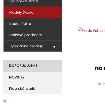
Slovenská Strela
í
p
Modely Škoda
r
o
Kaden Retro
d
u
k
Dárkové předměty
t
ů
Vyprodané modely
DOPORUČUJEME
na 
NOVINKY
není
Klub sběratelů