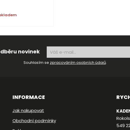
 skladem
 odběru novinek
Souhlasím se
zpracováním osobních údajů
.
INFORMACE
RYC
Jak nakupovat
KADEN
Rokols
Obchodní podmínky
549 2