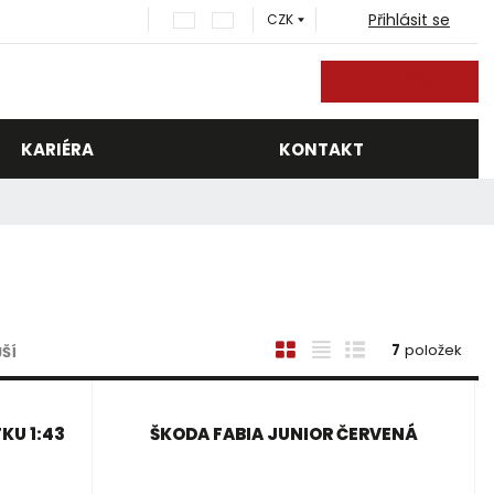
Přihlásit se
CZK
ledat
KARIÉRA
KONTAKT
O
T
Ř
7
položek
ŠÍ
b
a
á
r
b
d
á
u
k
KU 1:43
ŠKODA FABIA JUNIOR ČERVENÁ
z
l
o
k
k
v