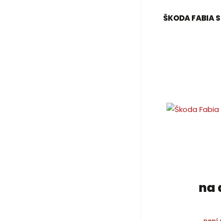
ŠKODA FABIA S
na 
není