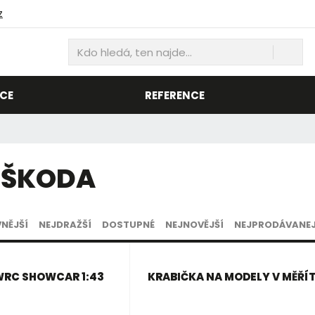
z
K
Vyh
d
o
h
CE
REFERENCE
l
e
d
á
 ŠKODA
,
t
e
n
VNĚJŠÍ
NEJDRAŽŠÍ
DOSTUPNÉ
NEJNOVĚJŠÍ
NEJPRODÁVANEJ
n
a
j
 WRC SHOWCAR 1:43
KRABIČKA NA MODELY V MĚŘÍT
d
e
.