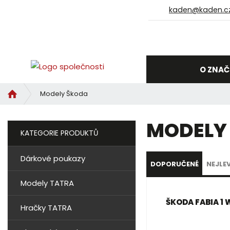
kaden@kaden.c
O ZNAČ
Ú
Modely Škoda
v
o
MODELY
d
KATEGORIE PRODUKTŮ
n
í
Dárkové poukazy
s
DOPORUČENÉ
NEJLE
t
Ř
Modely TATRA
r
a
a
ŠKODA FABIA 1
z
n
Hračky TATRA
e
a
n