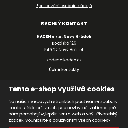
Zpracování osobních údajů
RYCHLÝ KONTAKT
KADEN s.r.o. Nový Hrádek
Rokolská 126
549 22 Nový Hrádek
kaden@kaden.cz
Úplné kontakty
Tento e-shop využívá cookies
Na našich webových stránkách používáme soubory
cookies. Některé z nich jsou nezbytné, zatímco jiné
© 2026, KADEN, s.r.o.
nám pomáhají vylepšit tento web a váš uživatelský
VISA
Prohlášení o přístupnosti
|
Ochrana
zážitek. Souhlasíte s používáním všech cookies?
osobních údajů
|
Mapa stránek
|