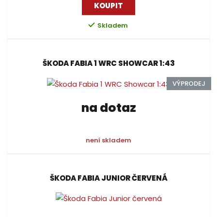
k
KOUPIT
ý
ý
i
t
p
p
s
Skladem
ů
i
i
s
s
ŠKODA FABIA 1 WRC SHOWCAR 1:43
VÝPRODEJ
na dotaz
není skladem
ŠKODA FABIA JUNIOR ČERVENÁ