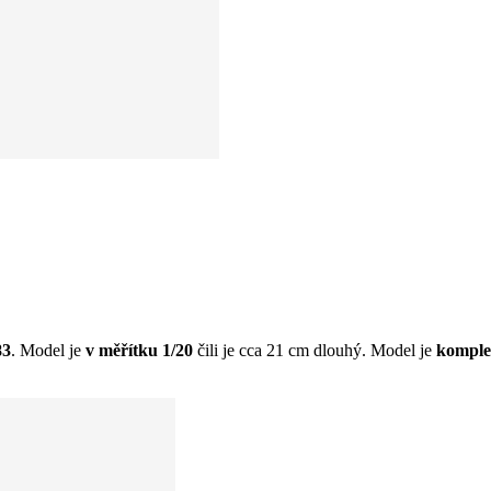
83
. Model je
v měřítku 1/20
čili je cca 21 cm dlouhý. Model je
komplet