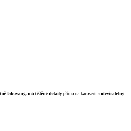
ně lakovaný, má tištěné detaily
přímo na karoserii a
oteviratelný