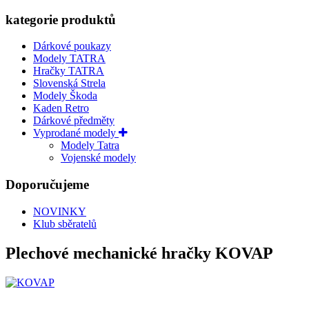
kategorie produktů
Dárkové poukazy
Modely TATRA
Hračky TATRA
Slovenská Strela
Modely Škoda
Kaden Retro
Dárkové předměty
Vyprodané modely
Modely Tatra
Vojenské modely
Doporučujeme
NOVINKY
Klub sběratelů
Plechové mechanické hračky KOVAP