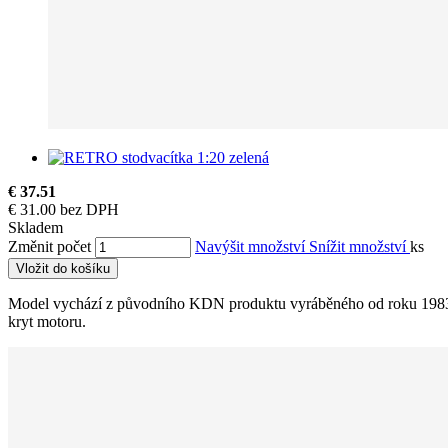
€ 37.51
€ 31.00 bez DPH
Skladem
Změnit počet
Navýšit množství
Snížit množství
ks
Vložit do košíku
Model vychází z původního KDN produktu vyráběného od roku 1983. Mod
kryt motoru.