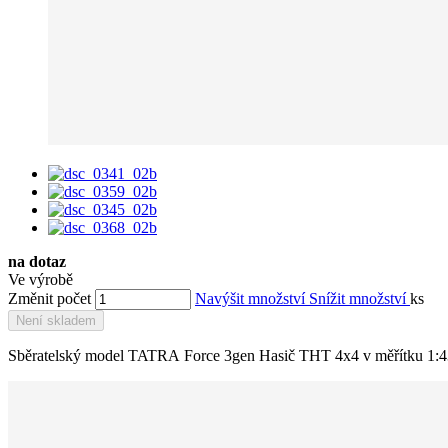
na dotaz
Ve výrobě
Změnit počet
Navýšit množství
Snížit množství
ks
Není skladem
Sběratelský model TATRA Force 3gen Hasič THT 4x4 v měřítku 1:43. 