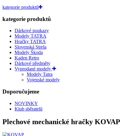
kategorie produktů
kategorie produktů
Dárkové poukazy
Modely TATRA
Hračky TATRA
Slovenská Strela
Modely Škoda
Kaden Retro
Dárkové předměty
Vyprodané modely
Modely Tatra
Vojenské modely
Doporučujeme
NOVINKY
Klub sběratelů
Plechové mechanické hračky KOVAP