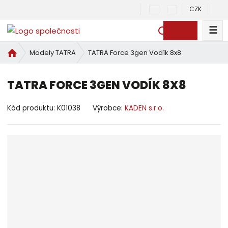
CZK
☰
V
y
Ú
TATRA Force 3gen Vodík 8x8
Modely TATRA
h
v
l
o
e
TATRA FORCE 3GEN VODÍK 8X8
d
d
n
a
í
Kód produktu:
K01038
Výrobce:
KADEN s.r.o.
t
s
t
r
a
n
a