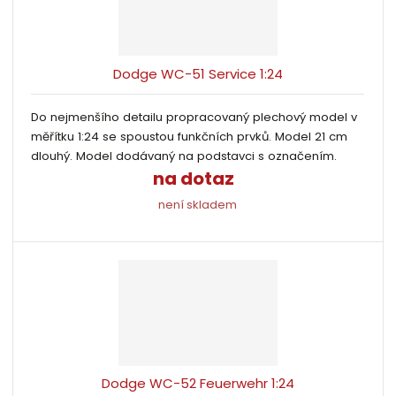
k
k
v
p
r
o
o
ý
o
v
v
v
d
Dodge WC-51 Service 1:24
ý
ý
ý
u
v
v
p
k
Do nejmenšího detailu propracovaný plechový model v
ý
ý
i
t
měřítku 1:24 se spoustou funkčních prvků. Model 21 cm
p
p
s
ů
dlouhý. Model dodávaný na podstavci s označením.
i
i
na dotaz
s
s
není skladem
Dodge WC-52 Feuerwehr 1:24