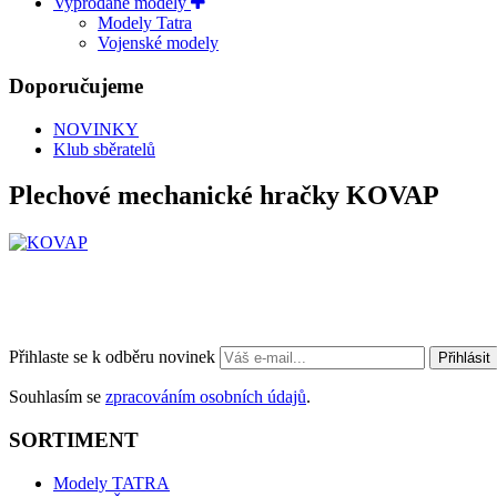
Vyprodané modely
Modely Tatra
Vojenské modely
Doporučujeme
NOVINKY
Klub sběratelů
Plechové mechanické hračky KOVAP
Přihlaste se k odběru novinek
Přihlásit
Souhlasím se
zpracováním osobních údajů
.
SORTIMENT
Modely TATRA