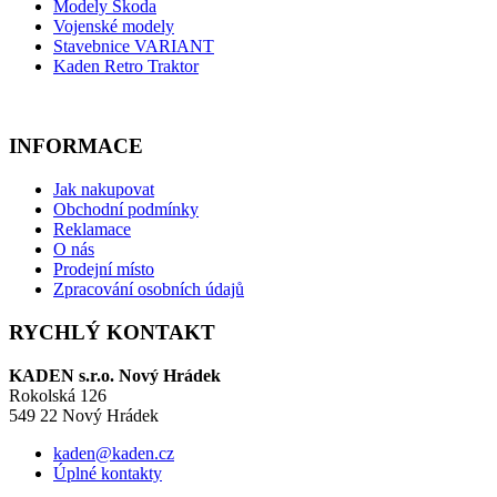
Modely Škoda
Vojenské modely
Stavebnice VARIANT
Kaden Retro Traktor
INFORMACE
Jak nakupovat
Obchodní podmínky
Reklamace
O nás
Prodejní místo
Zpracování osobních údajů
RYCHLÝ KONTAKT
KADEN s.r.o. Nový Hrádek
Rokolská 126
549 22 Nový Hrádek
kaden@kaden.cz
Úplné kontakty