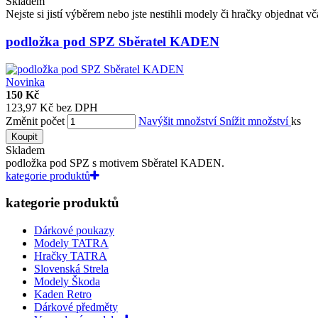
Skladem
Nejste si jistí výběrem nebo jste nestihli modely či hračky objednat v
podložka pod SPZ Sběratel KADEN
Novinka
150 Kč
123,97 Kč bez DPH
Změnit počet
Navýšit množství
Snížit množství
ks
Koupit
Skladem
podložka pod SPZ s motivem Sběratel KADEN.
kategorie produktů
kategorie produktů
Dárkové poukazy
Modely TATRA
Hračky TATRA
Slovenská Strela
Modely Škoda
Kaden Retro
Dárkové předměty