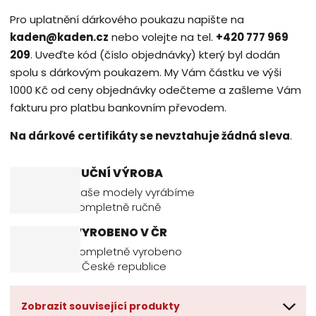
Pro uplatnění dárkového poukazu napište na
kaden
@kaden.cz
nebo volejte na tel.
+420 777 969
209
. Uveďte kód (číslo objednávky) který byl dodán
spolu s dárkovým poukazem. My Vám částku ve výši
1000 Kč od ceny objednávky odečteme a zašleme Vám
fakturu pro platbu bankovním převodem.
Na dárkové certifikáty se nevztahuje žádná sleva
.
RUČNÍ VÝROBA
Naše modely vyrábíme
kompletně ručně
VYROBENO V ČR
Kompletně vyrobeno
v České republice
Zobrazit související produkty