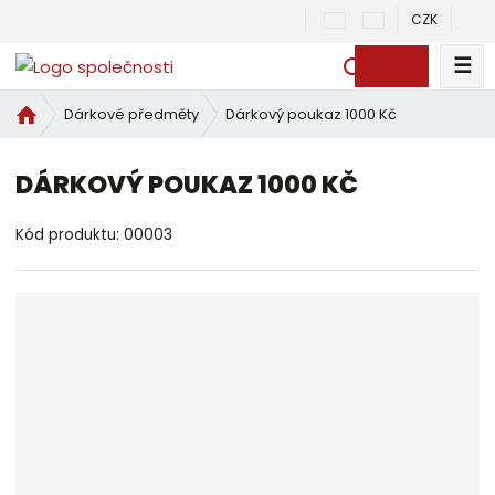
CZK
☰
V
y
Ú
Dárkový poukaz 1000 Kč
Dárkové předměty
h
v
l
o
e
DÁRKOVÝ POUKAZ 1000 KČ
d
d
n
a
í
Kód produktu:
00003
t
s
t
r
a
n
a