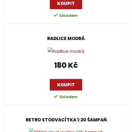
k
KOUPIT
ý
ý
i
t
p
p
s
Skladem
ů
i
i
s
s
RADLICE MODRÁ
180 Kč
KOUPIT
Skladem
RETRO STODVACÍTKA 1:20 ŠAMPAŇ