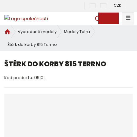
CZK
☰
V
y
Ú
Vyprodané modely
Modely Tatra
h
v
l
Štěrk do korby 815 Terrno
o
e
d
d
n
ŠTĚRK DO KORBY 815 TERRNO
a
í
t
s
Kód produktu:
09101
t
r
a
n
a