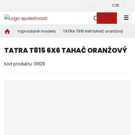
CZK
☰
V
y
Ú
TATRA T815 6x6 tahač oranžový
Vyprodané modely
h
v
l
o
e
TATRA T815 6X6 TAHAČ ORANŽOVÝ
d
d
n
a
í
Kód produktu:
09129
t
s
t
r
a
n
a