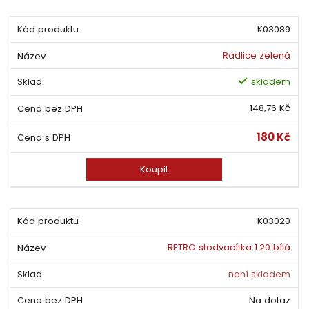
K03089
Radlice zelená
skladem
148,76 Kč
180 Kč
Koupit
K03020
RETRO stodvacítka 1:20 bílá
není skladem
Na dotaz