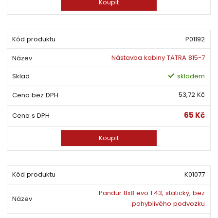
Koupit
P01192
Nástavba kabiny TATRA 815-7
skladem
53,72 Kč
65 Kč
Koupit
K01077
Pandur 8x8 evo 1:43, statický, bez
pohyblivého podvozku