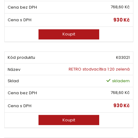
768,60 Kč
930 Kč
Koupit
K03021
RETRO stodvacítka 1:20 zelená
skladem
768,60 Kč
930 Kč
Koupit