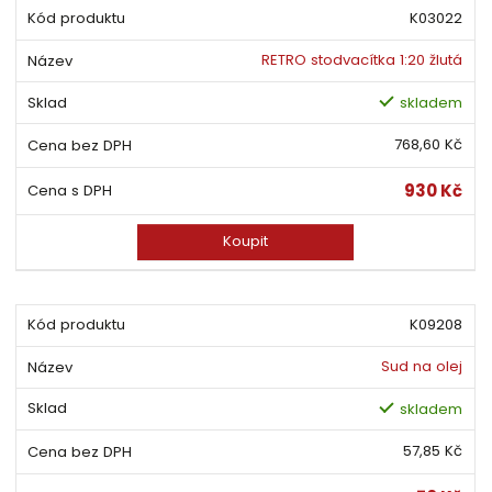
K03022
RETRO stodvacítka 1:20 žlutá
skladem
768,60 Kč
930 Kč
Koupit
K09208
Sud na olej
skladem
57,85 Kč