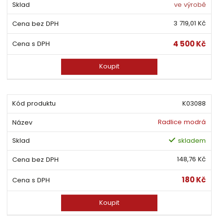
ve výrobě
3 719,01 Kč
4 500 Kč
Koupit
K03088
Radlice modrá
skladem
148,76 Kč
180 Kč
Koupit