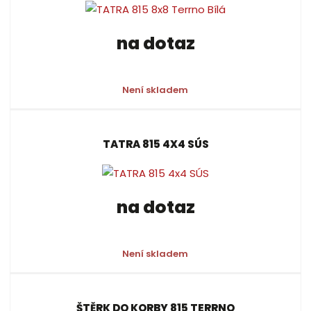
k
k
v
p
r
o
o
ý
na dotaz
o
v
v
v
d
ý
ý
ý
u
v
v
p
k
Není skladem
ý
ý
i
t
p
p
s
ů
i
i
TATRA 815 4X4 SÚS
s
s
na dotaz
Není skladem
ŠTĚRK DO KORBY 815 TERRNO